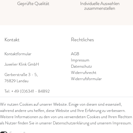
Geprüfte Qualität
Individuelle Auswahlen
zusammenstellen
Kontakt
Rechtliches
Kontaktformular
AGB
Impressum
Juwelier Klink GmbH
Datenschutz
Widerrufsrecht
Gerberstraße 3 - 5
,
Widerrufsformular
76829 Landau
Tel: + 49 (0)6341 - 84892
Shop
E-Mail:
info@juwelierklink.de
Wir nutzen Cookies auf unserer Website. Einige von diesen sind essenziell,
während andere uns helfen, diese Website und Ihre Erfahrung zu verbessern.
Ring
Weitere Informationen zu den von uns verwendeten Cookies und Ihren Rechten
Armschmuck
als Nutzer finden Sie in unserer
Daten­schutz­erklärung
und unserem
Impressum
.
Ohrschmuck