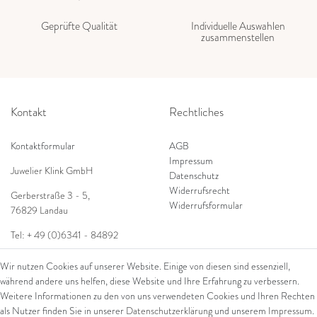
Geprüfte Qualität
Individuelle Auswahlen
zusammenstellen
Kontakt
Rechtliches
Kontaktformular
AGB
Impressum
Juwelier Klink GmbH
Datenschutz
Widerrufsrecht
Gerberstraße 3 - 5
,
Widerrufsformular
76829 Landau
Tel: + 49 (0)6341 - 84892
Shop
E-Mail:
info@juwelierklink.de
Wir nutzen Cookies auf unserer Website. Einige von diesen sind essenziell,
während andere uns helfen, diese Website und Ihre Erfahrung zu verbessern.
Ring
Weitere Informationen zu den von uns verwendeten Cookies und Ihren Rechten
Armschmuck
als Nutzer finden Sie in unserer
Daten­schutz­erklärung
und unserem
Impressum
.