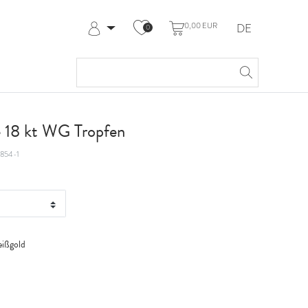
0,00 EUR
DE
0
Anmelden
Registrieren
Meine Bestellungen
Hilfe & Kontakt
e 18 kt WG Tropfen
854-1
ißgold