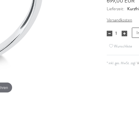
699,00 EUR
Kurzfri
Lieferzeit:
Versandkosten
I
Wunschliste
* inkl. ges. MwSt. zzgl.
V
ahren