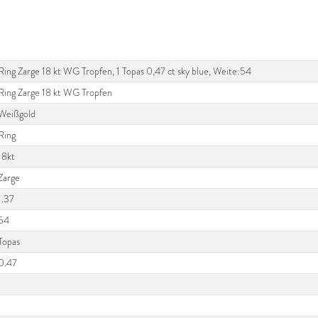
Ring Zarge 18 kt WG Tropfen, 1 Topas 0,47 ct sky blue, Weite:54
Ring Zarge 18 kt WG Tropfen
Weißgold
Ring
18kt
Zarge
1.37
54
Topas
0.47
1