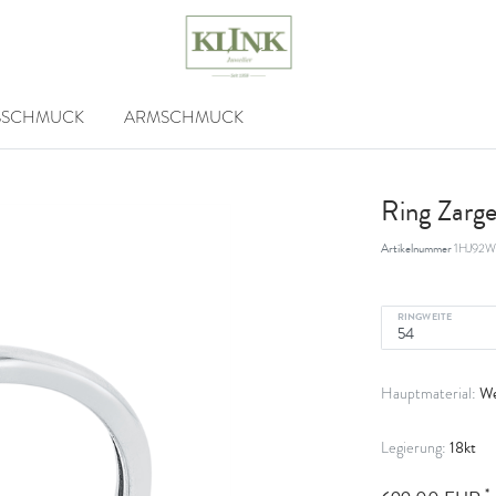
SSCHMUCK
ARMSCHMUCK
Ring Zarg
Artikelnummer
1HJ92W
RINGWEITE
We
Hauptmaterial:
18kt
Legierung:
*