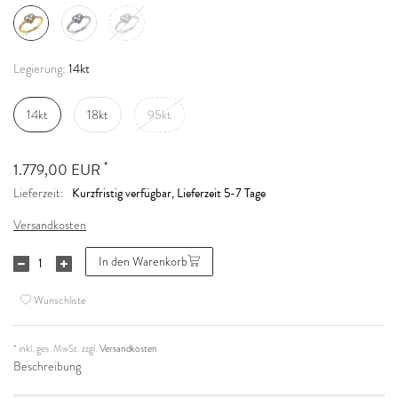
14kt
Legierung:
14kt
18kt
95kt
*
1.779,00 EUR
Kurzfristig verfügbar, Lieferzeit 5-7 Tage
Lieferzeit:
Versandkosten
In den Warenkorb
Wunschliste
* inkl. ges. MwSt. zzgl.
Versandkosten
Beschreibung