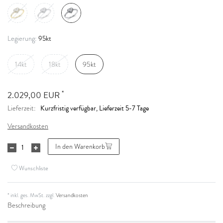
95kt
Legierung:
14kt
18kt
95kt
*
2.029,00 EUR
Kurzfristig verfügbar, Lieferzeit 5-7 Tage
Lieferzeit:
Versandkosten
In den Warenkorb
Wunschliste
* inkl. ges. MwSt. zzgl.
Versandkosten
Beschreibung