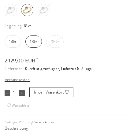
18kt
Legierung:
14kt
18kt
95kt
*
2.129,00 EUR
Kurzfristig verfügbar, Lieferzeit 5-7 Tage
Lieferzeit:
Versandkosten
In den Warenkorb
Wunschliste
* inkl. ges. MwSt. zzgl.
Versandkosten
Beschreibung