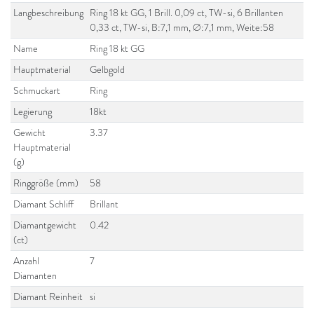
Langbeschreibung
Ring 18 kt GG, 1 Brill. 0,09 ct, TW-si, 6 Brillanten
0,33 ct, TW-si, B:7,1 mm, Ø:7,1 mm, Weite:58
Name
Ring 18 kt GG
Hauptmaterial
Gelbgold
Schmuckart
Ring
Legierung
18kt
Gewicht
3.37
Hauptmaterial
(g)
Ringgröße (mm)
58
Diamant Schliff
Brillant
Diamantgewicht
0.42
(ct)
Anzahl
7
Diamanten
Diamant Reinheit
si