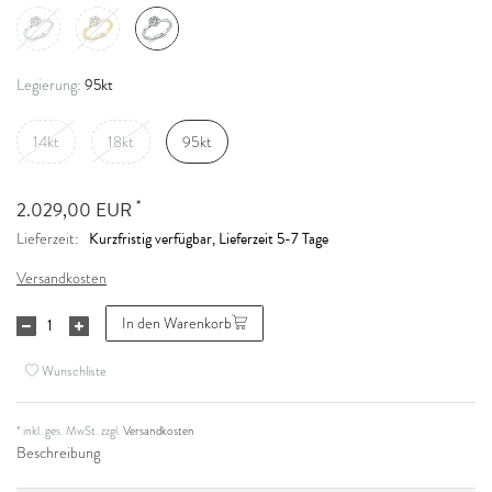
95kt
Legierung:
14kt
18kt
95kt
*
2.029,00 EUR
Kurzfristig verfügbar, Lieferzeit 5-7 Tage
Lieferzeit:
Versandkosten
In den Warenkorb
Wunschliste
* inkl. ges. MwSt. zzgl.
Versandkosten
Beschreibung