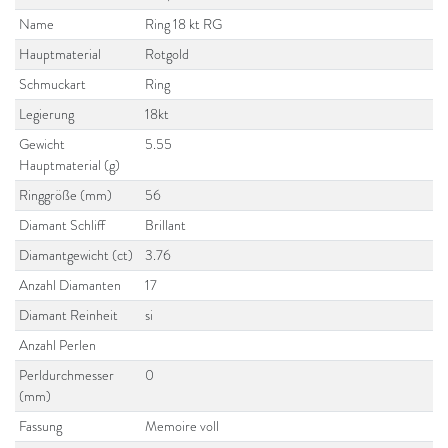
Name
Ring 18 kt RG
Hauptmaterial
Rotgold
Schmuckart
Ring
Legierung
18kt
Gewicht
5.55
Hauptmaterial (g)
Ringgröße (mm)
56
Diamant Schliff
Brillant
Diamantgewicht (ct)
3.76
Anzahl Diamanten
17
Diamant Reinheit
si
Anzahl Perlen
Perldurchmesser
0
(mm)
Fassung
Memoire voll