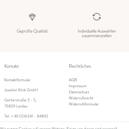
Geprüfte Qualität
Individuelle Auswahlen
zusammenstellen
Kontakt
Rechtliches
Kontaktformular
AGB
Impressum
Juwelier Klink GmbH
Datenschutz
Widerrufsrecht
Gerberstraße 3 - 5
,
Widerrufsformular
76829 Landau
Tel: + 49 (0)6341 - 84892
Shop
E-Mail:
info@juwelierklink.de
Wir nutzen Cookies auf unserer Website. Einige von diesen sind essenziell,