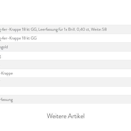
 4er-Krappe 18 kt GG, Leerfassung für 1x Brill. 0,40 ct, Weite:58
g 4er-Krappe 18 kt GG
bgold
g
t
-Krappe
7
rfassung
Weitere Artikel