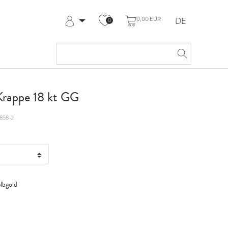
0,00 EUR
DE
0
Anmelden
Registrieren
Meine Bestellungen
Hilfe & Kontakt
Krappe 18 kt GG
858-2
lbgold