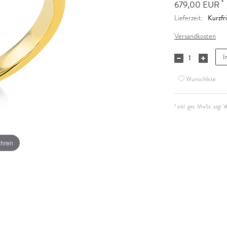
*
679,00 EUR
Kurzfri
Lieferzeit:
Versandkosten
I
Wunschliste
* inkl. ges. MwSt. zzgl.
V
ahren