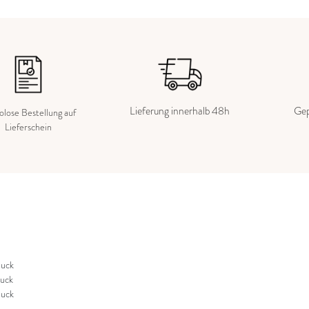
Lieferung innerhalb 48h
Gep
kolose Bestellung auf
Lieferschein
uck
uck
uck