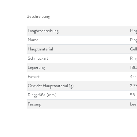
Beschreibung
Langbeschreibung
Ring
Name
Rin
Hauptmaterial
Gel
Schmuckart
Rin
Legierung
18k
Fassart
4er
Gewicht Hauptmaterial (g)
2.7
Ringgröße (mm)
58
Fassung
Lee